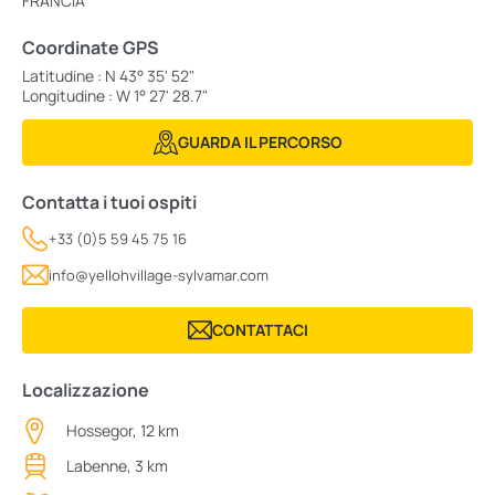
FRANCIA
Coordinate GPS
Latitudine : N 43° 35' 52"
Longitudine : W 1° 27' 28.7"
GUARDA IL PERCORSO
Contatta i tuoi ospiti
+33 (0)5 59 45 75 16
info@yellohvillage-sylvamar.com
CONTATTACI
Localizzazione
Hossegor, 12 km
Labenne, 3 km