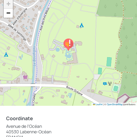
+
−
Leaflet
|
©
OpenStreetMap
contributors
Coordinate
Avenue de l'Océan
40530 Labenne-Océan