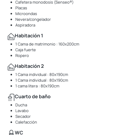
Cafetera monodosis (Senseo®)
Placas
Microondas
Nevera/congelador
Aspiradora
Habitación 1
1 Cama de matrimonio : 160x200cm
Caja fuerte
Ropero
Habitación 2
1 Cama individual : 80x190cm
1 Cama individual : 80x190cm
1 cama litera : 80x190cm
Cuarto de baño
Ducha
Lavabo
Secador
Calefacción
WC