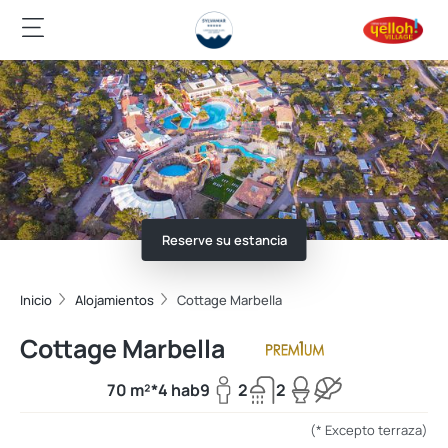
Reserve su estancia
Inicio
Alojamientos
Cottage Marbella
Cottage Marbella
70 m²*
4 hab
9
2
2
(* Excepto terraza)