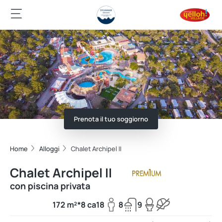
Prenota il tuo soggiorno
Home
Alloggi
Chalet Archipel II
Chalet Archipel II
con piscina privata
172 m²*
8 ca
18
8
9