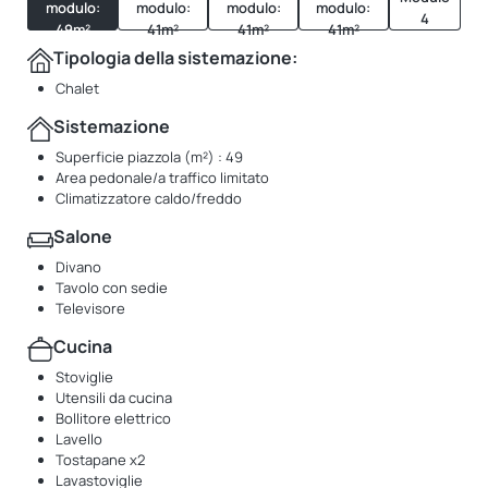
modulo:
modulo:
modulo:
modulo:
4
49m²
41m²
41m²
41m²
Tipologia della sistemazione:
Chalet
Sistemazione
Superficie piazzola (m²) : 49
Area pedonale/a traffico limitato
Climatizzatore caldo/freddo
Salone
Divano
Tavolo con sedie
Televisore
Cucina
Stoviglie
Utensili da cucina
Bollitore elettrico
Lavello
Tostapane x2
Lavastoviglie