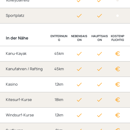
Volleyballfeld
Sportplatz
ENTFERNUN
NEBENSAIS
HAUPTSAIS
KOSTENP
In der Nähe
G
ON
ON
FLICHTIG
Kanu-Kayak
45km
Kanufahren / Rafting
45km
Kasino
12km
Kitesurf-Kurse
18km
Windsurf-Kurse
12km