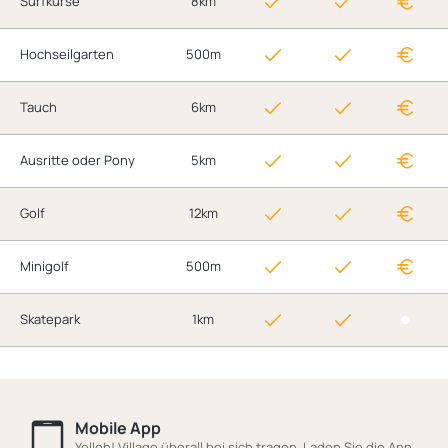
Surfkurse
8km
Hochseilgarten
500m
Tauch
6km
Ausritte oder Pony
5km
Golf
12km
Minigolf
500m
Skatepark
1km
Mobile App
Yelloh! Village überall bei sich tragen. Laden Sie die App