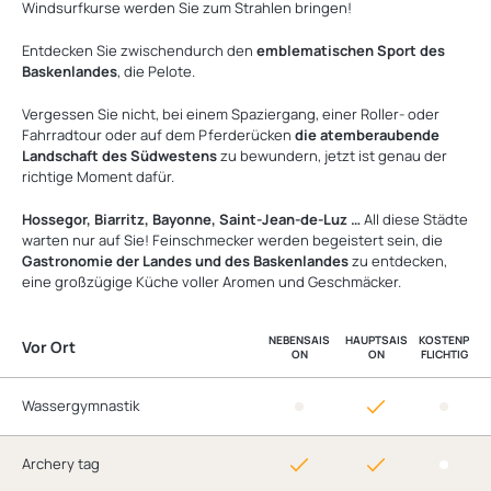
Windsurfkurse werden Sie zum Strahlen bringen!
Entdecken Sie zwischendurch den
emblematischen Sport des
Baskenlandes
, die Pelote.
Vergessen Sie nicht, bei einem Spaziergang, einer Roller- oder
Fahrradtour oder auf dem Pferderücken
die atemberaubende
Landschaft des Südwestens
zu bewundern, jetzt ist genau der
richtige Moment dafür.
Hossegor, Biarritz, Bayonne, Saint-Jean-de-Luz …
All diese Städte
warten nur auf Sie! Feinschmecker werden begeistert sein, die
Gastronomie der Landes und des Baskenlandes
zu entdecken,
eine großzügige Küche voller Aromen und Geschmäcker.
NEBENSAIS
HAUPTSAIS
KOSTENP
Vor Ort
ON
ON
FLICHTIG
Wassergymnastik
Archery tag