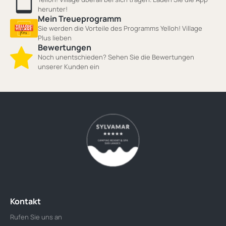
herunter!
Mein Treueprogramm
Sie werden die Vorteile des Programms Yelloh! Village
Plus lieben
Bewertungen
Noch unentschieden? Sehen Sie die Bewertungen
unserer Kunden ein
Kontakt
Rufen Sie uns an