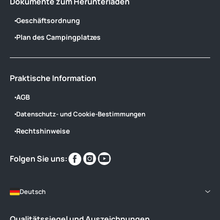
Dokumente zum Herunterladen
Geschäftsordnung
Plan des Campingplatzes
Praktische Information
AGB
Datenschutz- und Cookie-Bestimmungen
Rechtshinweise
Finden
Finden
Finden
Folgen Sie uns:
Sie
Sie
Sie
uns
uns
uns
im
im
im
Deutsch
Qualitätssiegel und Auszeichnungen