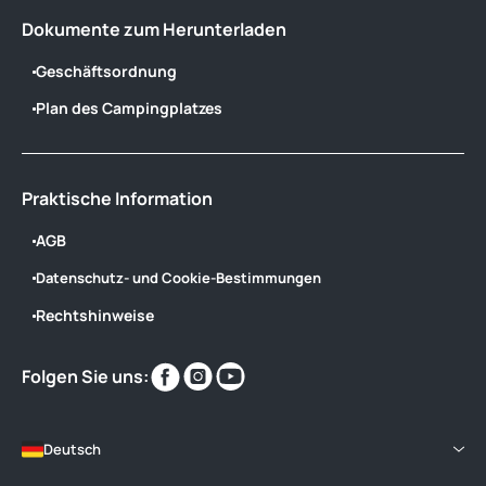
Dokumente zum Herunterladen
Geschäftsordnung
Plan des Campingplatzes
Praktische Information
AGB
Datenschutz- und Cookie-Bestimmungen
Rechtshinweise
Finden
Finden
Finden
Folgen Sie uns:
Sie
Sie
Sie
uns
uns
uns
im
im
im
Deutsch