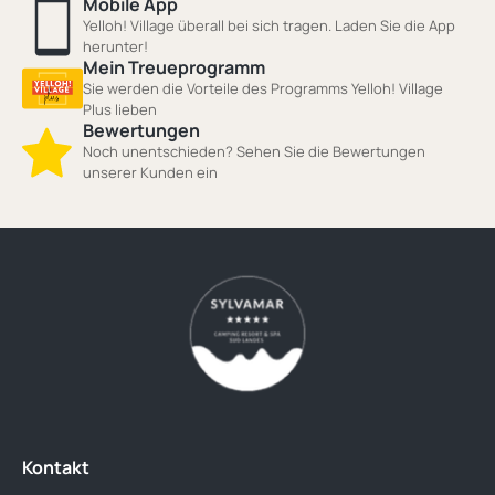
Mobile App
Yelloh! Village überall bei sich tragen. Laden Sie die App
herunter!
Mein Treueprogramm
Sie werden die Vorteile des Programms Yelloh! Village
Plus lieben
Bewertungen
Noch unentschieden? Sehen Sie die Bewertungen
unserer Kunden ein
Kontakt