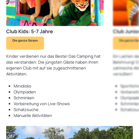
Club Kids: 5-7 Jahre
Club Junior
Die ganze Saison
Die ganze Sa
Kinder verdienen nur das Beste! Das Camping hat
Ein Lachen de
das verstanden: Die jüngsten Gäste haben ihren
Belohnung! D
eigenen Club mit auf sie zugeschnittenen
zahlreiche Ak
Aktivitäten.
versüßen!
Minidisko
Sportliche
Olympiaden
Vorbereit
Schminken
Olympiad
Vorbereitung von Live-Shows
Schminke
Schatzsuche
Schatzsu
Manuelle Aktivitäten