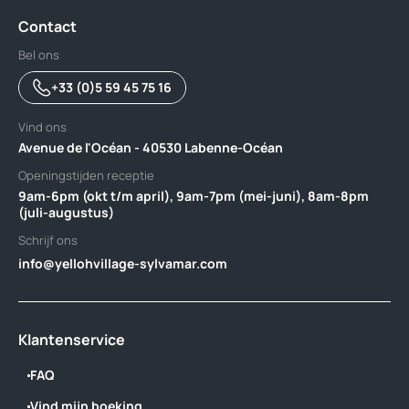
Contact
Bel ons
+33 (0)5 59 45 75 16
Vind ons
Avenue de l'Océan - 40530 Labenne-Océan
Openingstijden receptie
9am-6pm (okt t/m april), 9am-7pm (mei-juni), 8am-8pm
(juli-augustus)
Schrijf ons
info@yellohvillage-sylvamar.com
Klantenservice
FAQ
Vind mijn boeking