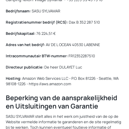
Bedrijfsnaam:
SASU SYLVAMAR
Registratienummer bedrijf (RCS):
Dax B 352 287 510
Bedrijfskapitaal:
76 224,51 €
Adres van het bedrijf:
AV DE L OCEAN 40530 LABENNE
Intracommunautair BTW-nummer:
FR12352287510
Directeur publicatie:
De heer DULAYET Luc
Hosting:
Amazon Web Services LLC - P.O. Box 81226 - Seattle, WA
98108-1226 - https://aws.amazon.com
Beperking van de aansprakelijkheid
en Uitsluitingen van Garantie
SASU SYLVAMAR stelt alles in het werk om juistheid van de op de
Website vermelde informatie te garanderen en de site regelmatig
bij te werken. Toch kunnen eventueel foutieve informatie of