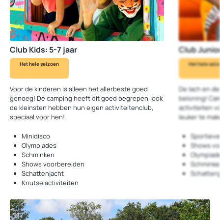
Club Kids: 5-7 jaar
Club Junior
Het hele seizoen
Het hele sei
Voor de kinderen is alleen het allerbeste goed
De lach en de
genoeg! De camping heeft dit goed begrepen: ook
beloning! Cam
de kleinsten hebben hun eigen activiteitenclub,
activiteiten v
speciaal voor hen!
leuker te mak
Minidisco
Sportieve 
Olympiades
Shows vo
Schminken
Olympiad
Shows voorbereiden
Schminke
Schattenjacht
Schattenj
Knutselactiviteiten