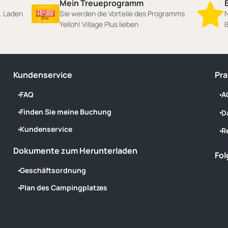
Mein Treueprogramm
n. Laden
Sie werden die Vorteile des Programms
N
Yelloh! Village Plus lieben
B
Kundenservice
Pra
FAQ
A
Finden Sie meine Buchung
D
Kundenservice
R
Dokumente zum Herunterladen
Fol
Geschäftsordnung
Plan des Campingplatzes