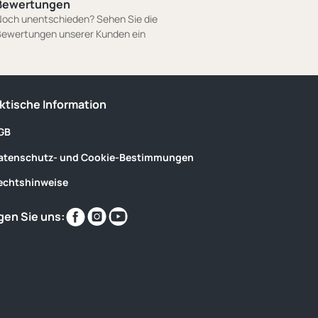
Bewertungen
och unentschieden? Sehen Sie die
ewertungen unserer Kunden ein
ktische Information
GB
atenschutz- und Cookie-Bestimmungen
echtshinweise
Finden
Finden
Finden
gen Sie uns:
Sie
Sie
Sie
uns
uns
uns
im
im
im